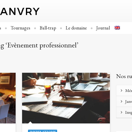
s
Tournages
Ball-trap
Le domaine
Journal
tag ‘Evènement professionnel’
Nos ru
Mé
Jan
Ins