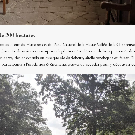
de 200 hectares
nt au cœur du Hurepoix et du Parc Naturel de la Haute Vallée de la Chevreuse, 
sa flore. Le domaine est composé de plaines céréalières et de bois parsemés de
es cerfs, des chevreuils ou quelque pic épeichette, sitelle torchepot ou faisan. Il
les participants à l’un de nos événements peuvent y accéder pour y découvrir cet