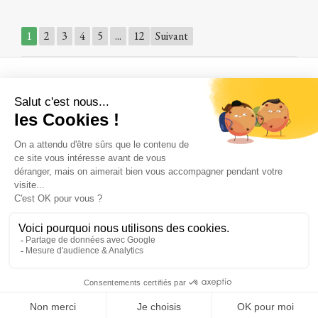
1
2
3
4
5
...
12
Suivant
A propos
Qui sommes nous ?
Où sommes nous ?
Une histoire de famille
Comment venir à Janvry
Nous contacter
Par téléphone :
+ 33 (0) 6 35 45 58 96
Par email :
contact@chateaudejanvry.com
© 1650 - 2026 Château de Janvry.
Top