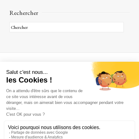
Rechercher
A propos
Qui sommes nous ?
Où sommes nous ?
Une histoire de famille
Comment venir à Janvry
Nous contacter
Par téléphone :
+ 33 (0) 6 35 45 58 96
Par email :
contact@chateaudejanvry.com