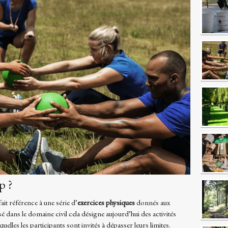
p ?
it référence à une série d’
exercices physiques
donnés aux
 dans le domaine civil cela désigne aujourd’hui des activités
elles les participants sont invités à dépasser leurs limites.