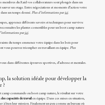
ns membres du Raid vos collaborateurs sont plongés dans un
nt sauver un otage. Entre négociations et moments d’action votre
on dans un temps donné.
Plus d’informations par
ici
.
oupes, apprenez différents savoirs et techniques pour survivre
à reconnaître les plantes comestibles pour un boot camp nature
d’informations par
ici
.
ntrainte du temps emmenez votre équipe dans les bois pour
t vous pourrez triompher en travaillant en équipe.
Plus
-vous dans différentes épreuves sportives, d’adresse et mentales.
, la solution idéale pour développer la
e ?
ot camp commando ou boot camp nature, le résultat sur votre
 des capacités de travail
en équipe. Dans ces mises en situation,
ner à bien leur mission. Finalement un peu comme au bureau où