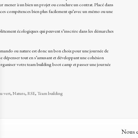
r mener à un bien un projet ou conclure un contrat. Placé dans
nt ces compétences bien plus facilement qu’avec un mémo ou une
complètement écologiques qui peuvent s’inscrire dans les démarches
mmando ou nature est donc un bon choix pour une journée de
 se dépenser tout en s’amusant et développant une cohésion
 organiser votre team building boot camp et passer une journée
u vert
,
Nature
,
RSE
,
Team building
Nous c