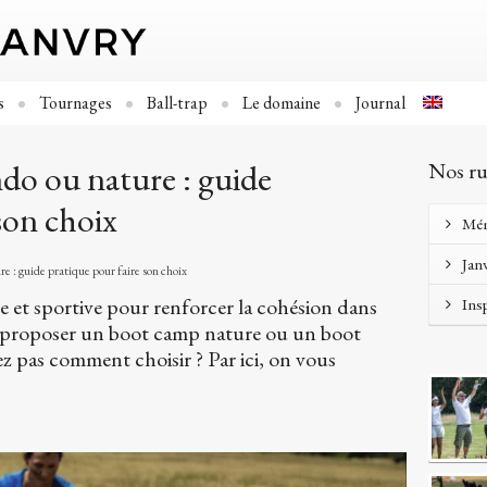
s
Tournages
Ball-trap
Le domaine
Journal
o ou nature : guide
Nos ru
son choix
Mé
Jan
: guide pratique pour faire son choix
e et sportive pour renforcer la cohésion dans
Ins
s proposer un boot camp nature ou un boot
pas comment choisir ? Par ici, on vous