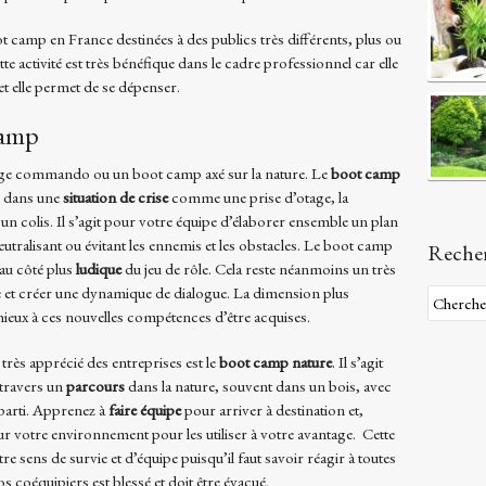
t camp en France destinées à des publics très différents, plus ou
te activité est très bénéfique dans le cadre professionnel car elle
t elle permet de se dépenser.
camp
stage commando ou un boot camp axé sur la nature. Le
boot camp
e dans une
situation de crise
comme une prise d’otage, la
un colis. Il s’agit pour votre équipe d’élaborer ensemble un plan
eutralisant ou évitant les ennemis et les obstacles. Le boot camp
Reche
au côté plus
ludique
du jeu de rôle. Cela reste néanmoins un très
e et créer une dynamique de dialogue. La dimension plus
ieux à ces nouvelles compétences d’être acquises.
rès apprécié des entreprises est le
boot camp nature
. Il s’agit
à travers un
parcours
dans la nature, souvent dans un bois, avec
parti. Apprenez à
faire
équipe
pour arriver à destination et,
r votre environnement pour les utiliser à votre avantage. Cette
e sens de survie et d’équipe puisqu’il faut savoir réagir à toutes
s coéquipiers est blessé et doit être évacué.