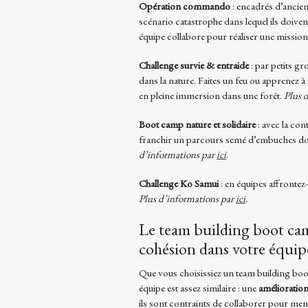
Opération commando
: encadrés d’ancie
scénario catastrophe dans lequel ils doive
équipe collabore pour réaliser une missi
Challenge survie & entraide
: par petits gr
dans la nature. Faites un feu ou apprenez 
en pleine immersion dans une forêt.
Plus 
Boot camp nature et solidaire
: avec la co
franchir un parcours semé d’embuches don
d’informations par
ici
.
Challenge Ko Samui
: en équipes affrontez
Plus d’informations par
ici
.
Le team building boot camp
cohésion dans votre équip
Que vous choisissiez un team building bo
équipe est assez similaire : une
amélioration
ils sont contraints de collaborer pour me