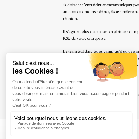
ils doivent s’
entraider et communiquer
pou
un contexte moins sérieux, ils assimilero
réunion.
Il s’agit en plus d’activités en plein air 
RSE
de votre entreprise.
Le team building boot camp qu’il soit co
team building. Il permet à votre équipe de
d’équipe. A présent, n’attendez plus pour
en pleine nature avec votre équipe !
Tags:
Evènement professionnel
,
Journée a
A propos