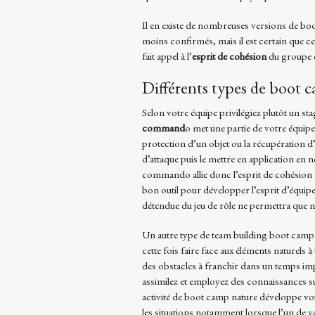
Il en existe de nombreuses versions de boo
moins confirmés, mais il est certain que cet
fait appel à l’
esprit de cohésion
du groupe e
Différents types de boot 
Selon votre équipe privilégiez plutôt un 
command
o met une partie de votre équip
protection d’un objet ou la récupération d’
d’attaque puis le mettre en application en n
commando allie donc l’esprit de cohésion 
bon outil pour développer l’esprit d’équip
détendue du jeu de rôle ne permettra que m
Un autre type de team building boot camp t
cette fois faire face aux éléments naturels 
des obstacles à franchir dans un temps im
assimilez et employez des connaissances su
activité de boot camp nature développe votr
les situations notamment lorsque l’un de vo