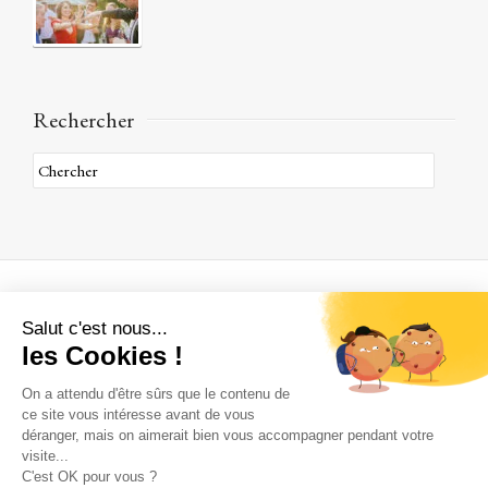
Rechercher
A propos
Qui sommes nous ?
Où sommes nous ?
Une histoire de famille
Comment venir à Janvry
Nous contacter
Par téléphone :
+ 33 (0) 6 35 45 58 96
Par email :
contact@chateaudejanvry.com