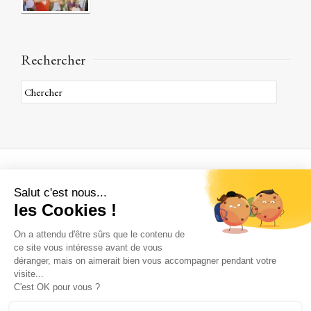
Rechercher
A propos
Qui sommes nous ?
Où sommes nous ?
Une histoire de famille
Comment venir à Janvry
Nous contacter
Par téléphone :
+ 33 (0) 6 35 45 58 96
Par email :
contact@chateaudejanvry.com