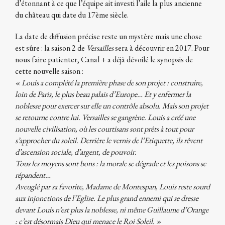
d’étonnant à ce que l’équipe ait investi l’aile la plus ancienne
du château qui date du 17ème siècle.
La date de diffusion précise reste un mystère mais une chose
est sûre : la saison 2 de
Versailles
sera à découvrir en 2017. Pour
nous faire patienter, Canal + a déjà dévoilé le synopsis de
cette nouvelle saison :
« Louis a complété la première phase de son projet : construire,
loin de Paris, le plus beau palais d’Europe… Et y enfermer la
noblesse pour exercer sur elle un contrôle absolu. Mais son projet
se retourne contre lui. Versailles se gangrène. Louis a créé une
nouvelle civilisation, où les courtisans sont prêts à tout pour
s’approcher du soleil. Derrière le vernis de l’Etiquette, ils rêvent
d’ascension sociale, d’argent, de pouvoir.
Tous les moyens sont bons : la morale se dégrade et les poisons se
répandent…
Aveuglé par sa favorite, Madame de Montespan, Louis reste sourd
aux injonctions de l’Eglise. Le plus grand ennemi qui se dresse
devant Louis n’est plus la noblesse, ni même Guillaume d’Orange
: c’est désormais Dieu qui menace le Roi Soleil. »