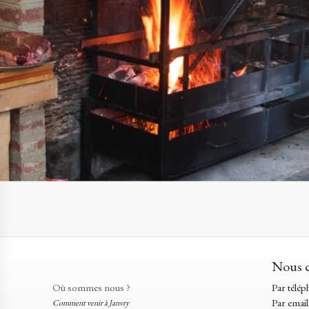
Nous c
Où sommes nous ?
Par télép
Par email
Comment venir à Janvry