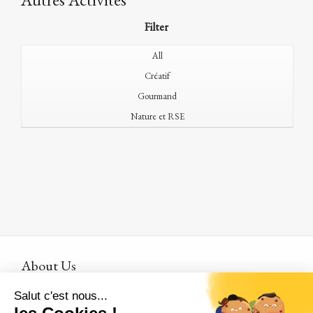
Filter
All
Créatif
Gourmand
Nature et RSE
About Us
Who are we ?
Where are we ?
Who talks about
us ?
A family affair
How to come to Janvry